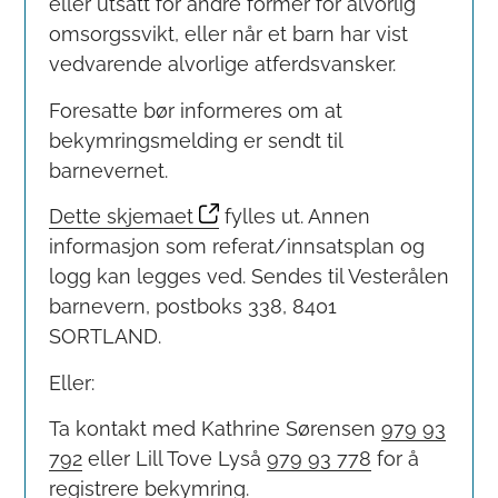
eller utsatt for andre former for alvorlig
omsorgssvikt, eller når et barn har vist
vedvarende alvorlige atferdsvansker.
Foresatte bør informeres om at
bekymringsmelding er sendt til
barnevernet.
Dette skjemaet
fylles ut. Annen
informasjon som referat/innsatsplan og
logg kan legges ved. Sendes til Vesterålen
barnevern, postboks 338, 8401
SORTLAND.
Eller:
Ta kontakt med Kathrine Sørensen
979 93
792
eller Lill Tove Lyså
979 93 778
for å
registrere bekymring.