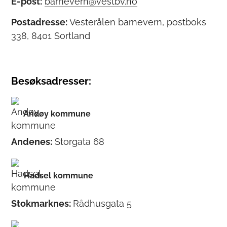
E-post:
barnevern@vestbv.no
Postadresse:
Vesterålen barnevern, postboks
338, 8401 Sortland
Besøksadresser:
Andøy kommune
Andenes:
Storgata 68
Hadsel kommune
Stokmarknes:
Rådhusgata 5