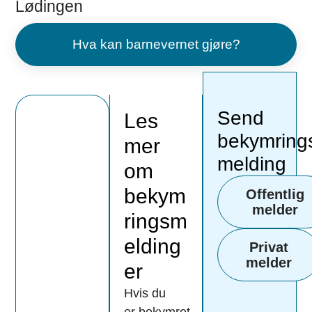
Lødingen
Hva kan barnevernet gjøre?
Send
Les
bekymring
mer
melding
om
bekym
Offentlig
melder
ringsm
elding
Privat
melder
er
Hvis du
er bekymret