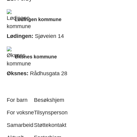
Lødingen kommune
Lødingen:
Sjøveien 14
Øksnes kommune
Øksnes:
Rådhusgata 28
For barn
Besøkshjem
For voksne
Tilsynsperson
Samarbeid
Støttekontakt