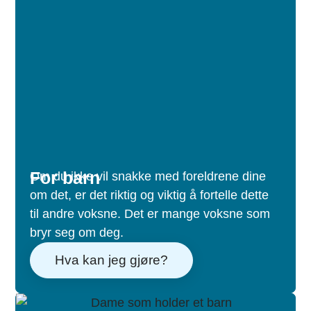
For barn
Om du ikke vil snakke med foreldrene dine
om det, er det riktig og viktig å fortelle dette
til andre voksne. Det er mange voksne som
bryr seg om deg.
Hva kan jeg gjøre?