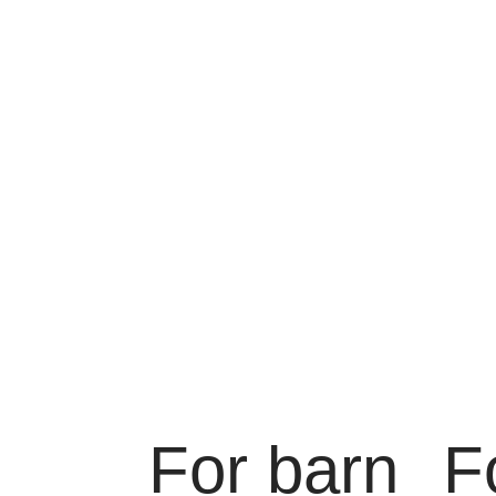
For barn
F