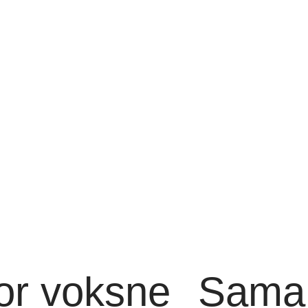
or voksne
Samar