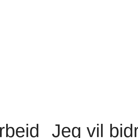
beid
Jeg vil bid