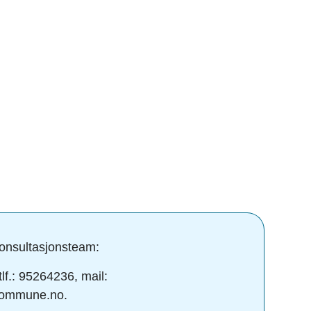
konsultasjonsteam:
tlf.: 95264236, mail:
.kommune.no.