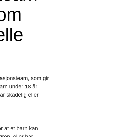
 om
lle
asjonsteam, som gir
barn under 18 år
ar skadelig eller
r at et barn kan
grep, eller har